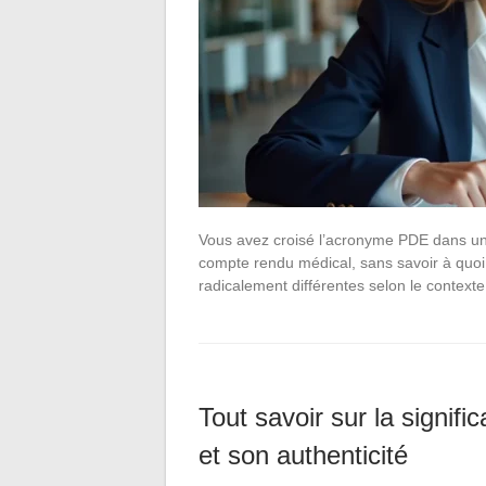
Vous avez croisé l’acronyme PDE dans un 
compte rendu médical, sans savoir à quoi il
radicalement différentes selon le contex
Tout savoir sur la signifi
et son authenticité